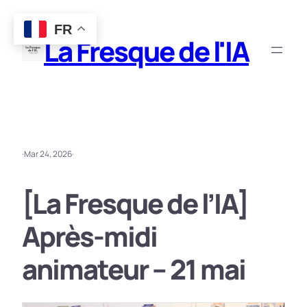
Aller
FR
au
La Fresque de l'IA
contenu
·
Mar 24, 2026
·
[La Fresque de l’IA]
Après-midi
animateur – 21 mai