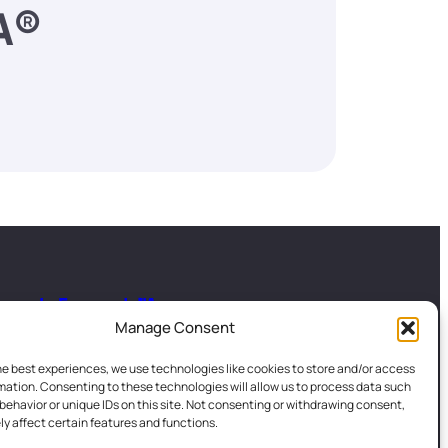
A®
La Fresque de l'IA
right
Manage Consent
he best experiences, we use technologies like cookies to store and/or access
mation. Consenting to these technologies will allow us to process data such
behavior or unique IDs on this site. Not consenting or withdrawing consent,
y affect certain features and functions.