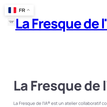
Aller
FR
au
La Fresque de l
contenu
La Fresque de l
La Fresque de l’IA® est un atelier collaboratif co