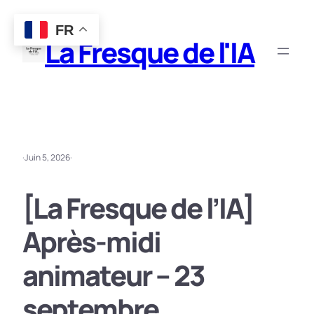
Aller
FR
au
La Fresque de l'IA
contenu
·
Juin 5, 2026
·
[La Fresque de l’IA]
Après-midi
animateur – 23
septembre