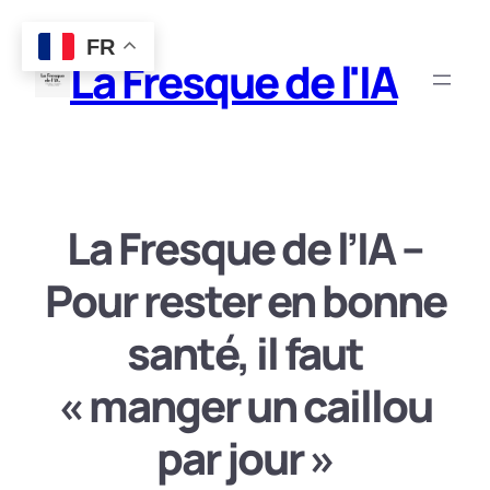
Aller
FR
au
La Fresque de l'IA
contenu
La Fresque de l’IA –
Pour rester en bonne
santé, il faut
« manger un caillou
par jour »