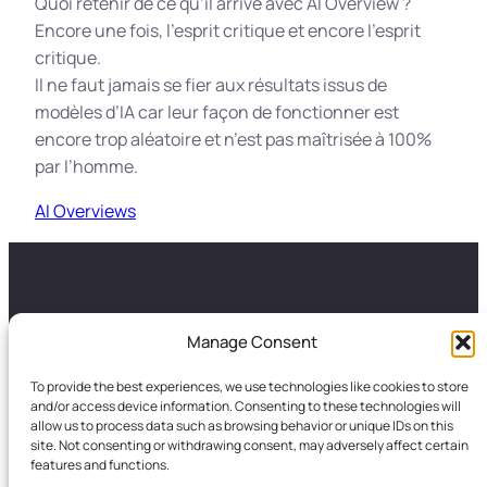
Quoi retenir de ce qu’il arrive avec AI Overview ?
Encore une fois, l’esprit critique et encore l’esprit
critique.
Il ne faut jamais se fier aux résultats issus de
modèles d’IA car leur façon de fonctionner est
encore trop aléatoire et n’est pas maîtrisée à 100%
par l’homme.
AI Overviews
GALANCES
LA FRESQUE
Manage Consent
A propos
Galances conseil et
To provide the best experiences, we use technologies like cookies to store
Nos autres formations
Formation
and/or access device information. Consenting to these technologies will
Portfolio
Les fondateurs
allow us to process data such as browsing behavior or unique IDs on this
site. Not consenting or withdrawing consent, may adversely affect certain
Blog
Les animateurs de La
features and functions.
Fresque de l’IA