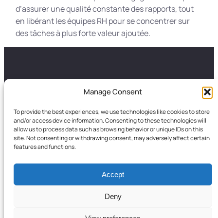
d’assurer une qualité constante des rapports, tout
en libérant les équipes RH pour se concentrer sur
des tâches à plus forte valeur ajoutée.
GALANCES
LA FRESQUE
Manage Consent
A propos
Galances conseil et
To provide the best experiences, we use technologies like cookies to store
Nos autres formations
Formation
and/or access device information. Consenting to these technologies will
Portfolio
Les fondateurs
allow us to process data such as browsing behavior or unique IDs on this
site. Not consenting or withdrawing consent, may adversely affect certain
Blog
Les animateurs de La
features and functions.
Fresque de l’IA
Accept
La Fresque de l'IA
©
Copyright
Deny
LinkedIn