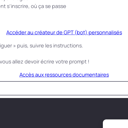
 s’inscrire, où ça se passe
Accéder au créateur de GPT (bot) personnalisés
guer » puis, suivre les instructions.
 vous allez devoir écrire votre prompt !
Accès aux ressources documentaires
©
Copy