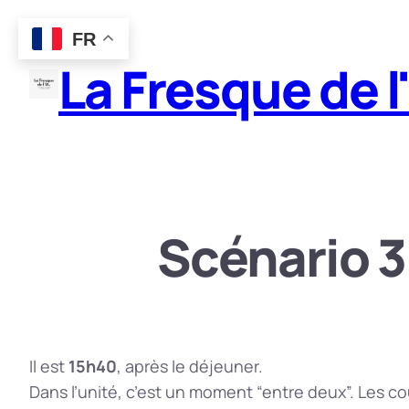
Aller
FR
au
La Fresque de l
contenu
Scénario 3 
Il est
15h40
, après le déjeuner.
Dans l’unité, c’est un moment “entre deux”. Les co