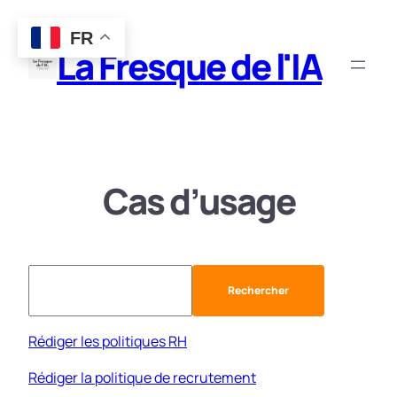
Aller
FR
au
La Fresque de l'IA
contenu
Cas d’usage
Rechercher
Rechercher
Rédiger les politiques RH
Rédiger la politique de recrutement