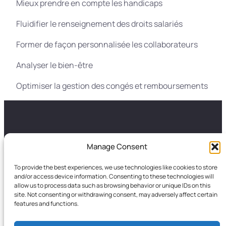
Mieux prendre en compte les handicaps
Fluidifier le renseignement des droits salariés
Former de façon personnalisée les collaborateurs
Analyser le bien-être
Optimiser la gestion des congés et remboursements
GALANCES
LA FRESQUE
Manage Consent
A propos
Galances conseil et
To provide the best experiences, we use technologies like cookies to store
Nos autres formations
Formation
and/or access device information. Consenting to these technologies will
Portfolio
Les fondateurs
allow us to process data such as browsing behavior or unique IDs on this
site. Not consenting or withdrawing consent, may adversely affect certain
Blog
Les animateurs de La
features and functions.
Fresque de l’IA